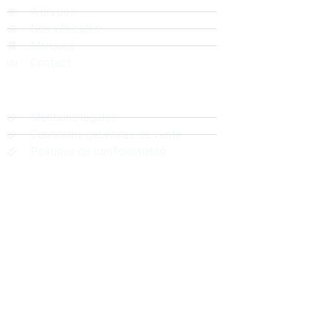
A propos
Nos véhicules
Marques
Contact
Liens Utiles
Mentions légales
Conditions générales de vente
Politique de confidentialité
Localisation