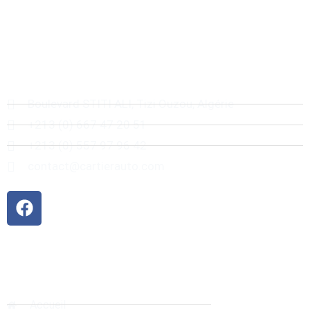
Boulevard STITI ALI, Tizi Ouzou, Algérie
+213 (0) 667 47 20 51
+213 (0) 557 97 96 42
contact@cartierauto.com
Liens rapides
Accueil