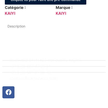
Catégorie :
Marque :
KAIYI
KAIYI
Description
Boulevard STITI ALI, Tizi Ouzou, Algérie
+213 (0) 667 47 20 51
+213 (0) 557 97 96 42
contact@cartierauto.com