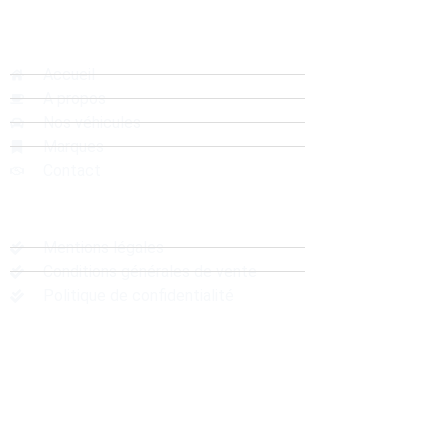
Liens rapides
Accueil
A propos
Nos véhicules
Marques
Contact
Liens Utiles
Mentions légales
Conditions générales de vente
Politique de confidentialité
Localisation