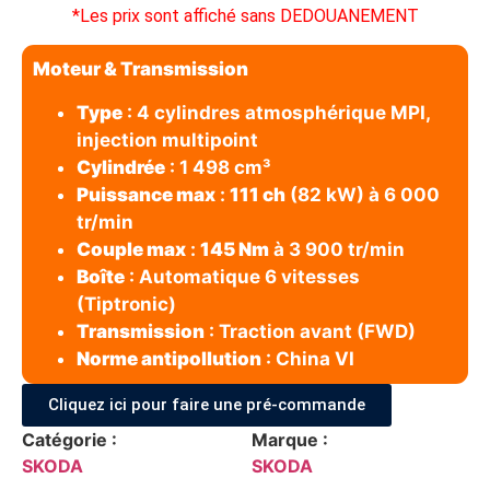
*Les prix sont affiché sans DEDOUANEMENT
Moteur & Transmission
Type
: 4 cylindres atmosphérique MPI,
injection multipoint
Cylindrée
: 1 498 cm³
Puissance max
:
111 ch
(82 kW) à 6 000
tr/min
Couple max
:
145 Nm
à 3 900 tr/min
Boîte
: Automatique 6 vitesses
(Tiptronic)
Transmission
: Traction avant (FWD)
Norme antipollution
: China VI
Cliquez ici pour faire une pré-commande
Catégorie :
Marque :
SKODA
SKODA