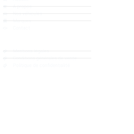
A propos
Nos véhicules
Marques
Contact
Liens Utiles
Mentions légales
Conditions générales de vente
Politique de confidentialité
Localisation