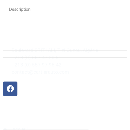
Description
Boulevard STITI ALI, Tizi Ouzou, Algérie
+213 (0) 667 47 20 51
+213 (0) 557 97 96 42
contact@cartierauto.com
Liens rapides
Accueil