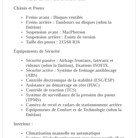
Châssis et Pneus
Freins avant : Disques ventilés
Freins arrière : Tambours ou disques (selon la
finition)
Suspension avant : MacPherson
Suspension arrière : Essieu de torsion
Taille des pneus : 215/60 R16
Équipements de Sécurité
Sécurité passive : Airbags frontaux, latéraux et
rideaux (selon la finition), fixations ISOFIX.
Sécurité active : Système de freinage antiblocage
(ABS)
Contrôle électronique de la stabilité (ESC/ESP)
Assistance au démarrage en côte (HAC)
Contrôle de traction (TCS)
Système de surveillance de la pression des pneus
(TPMS)
Caméra de recul et radars de stationnement arrière
Équipements de Confort et de Technologie (selon la
finition)
Intérieur
:
Climatisation manuelle ou automatique