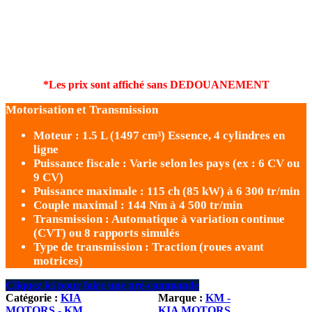
*Les prix sont affiché sans DEDOUANEMENT
Motorisation et Transmission
Moteur : 1.5 L (1497 cm³) Essence, 4 cylindres en
ligne
Puissance fiscale : Varie selon les pays (ex : 6 CV ou
9 CV)
Puissance maximale : 115 ch (85 kW) à 6 300 tr/min
Couple maximal : 144 Nm à 4 500 tr/min
Transmission : Automatique à variation continue
(CVT) ou 8 rapports simulés
Type de transmission : Traction (roues avant
motrices)
Cliquez ici pour faire une pré-commande
Catégorie :
KIA
Marque :
KM -
MOTORS - KM
KIA MOTORS