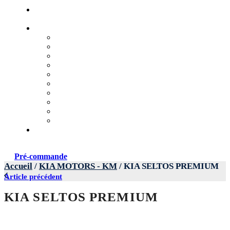
propos
Nos
Véhicules
Marques
VOLSWAGEN
KM – KIA MOTORS
SKODA
AUDI
TOYOTA
JETOUR
GEELY
HYUNDAI
KAIYI
LIVAN
Nous
contacter
Pré-commande
Accueil
/
KIA MOTORS - KM
/ KIA SELTOS PREMIUM
Article précédent
KIA SELTOS PREMIUM