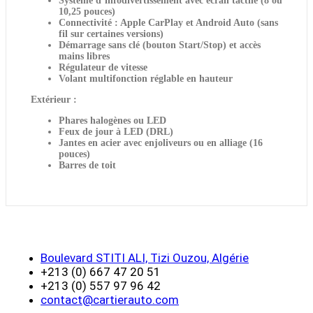
Système d’infodivertissement avec écran tactile (8 ou
10,25 pouces)
Connectivité : Apple CarPlay et Android Auto (sans
fil sur certaines versions)
Démarrage sans clé (bouton Start/Stop) et accès
mains libres
Régulateur de vitesse
Volant multifonction réglable en hauteur
Extérieur
:
Phares halogènes ou LED
Feux de jour à LED (DRL)
Jantes en acier avec enjoliveurs ou en alliage (16
pouces)
Barres de toit
Boulevard STITI ALI, Tizi Ouzou, Algérie
+213 (0) 667 47 20 51
+213 (0) 557 97 96 42
contact@cartierauto.com