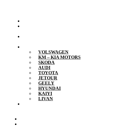
Boulevar
Accueil
A
propos
Nos
Véhicules
Marques
VOLSWAGEN
KM – KIA MOTORS
SKODA
AUDI
TOYOTA
JETOUR
GEELY
HYUNDAI
KAIYI
LIVAN
Nous
contacter
Accueil
A