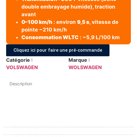
double embrayage humide), traction
avant
0–100 km/h
: environ
9,5 s
, vitesse de
pointe ~210 km/h
Consommation WLTC
: ~5,9 L/100 km
Cliquez ici pour faire une pré-commande
Catégorie :
Marque :
VOLSWAGEN
WOLSWAGEN
Description
Boulevard STITI ALI, Tizi Ouzou, Algérie
+213 (0) 667 47 20 51