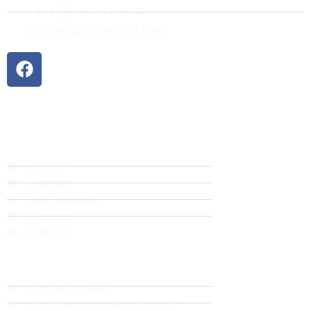
+213 (0) 557 97 96 42
contact@cartierauto.com
Liens rapides
Accueil
A propos
Nos véhicules
Marques
Contact
Liens Utiles
Mentions légales
Conditions générales de vente